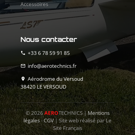
Accessoires
Nous contacter
+33 6 78 59 91 85
phone
info@aerotechnics.fr
mail_outline
Aérodrome du Versoud
location_on
38420 LE VERSOUD
©
2026
AERO
TECHNICS |
Mentions
légales
-
CGV
| Site web réalisé par Le
Site Français