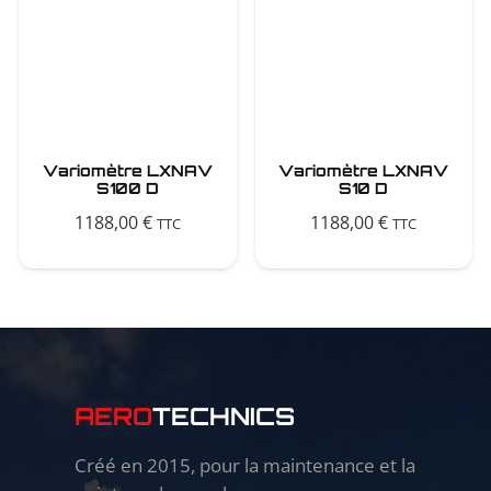
Variomètre LXNAV
Variomètre LXNAV
S100 D
S10 D
1188,00
€
1188,00
€
TTC
TTC
AERO
TECHNICS
Créé en 2015, pour la maintenance et la