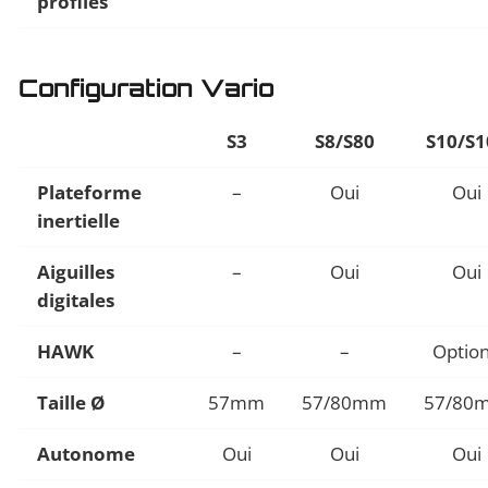
profiles
Configuration Vario
S3
S8/S80
S10/S1
Plateforme
–
Oui
Oui
inertielle
Aiguilles
–
Oui
Oui
digitales
HAWK
–
–
Optio
Taille Ø
57mm
57/80mm
57/80
Autonome
Oui
Oui
Oui