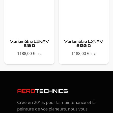
Variomètre LXNAV
Variomètre LXNAV
S10 D
S100 D
1188,00
€
1188,00
€
TTC
TTC
AERO
TECHNICS
Créé en 2015, pour la maintenance et la
peinture de vos planeurs, nous vous