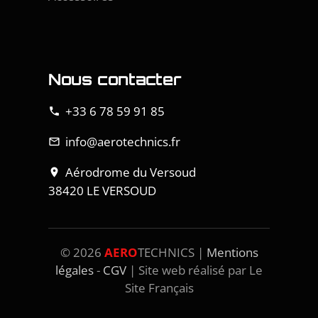
Nous contacter
+33 6 78 59 91 85
phone
info@aerotechnics.fr
mail_outline
Aérodrome du Versoud
location_on
38420 LE VERSOUD
©
2026
AERO
TECHNICS |
Mentions
légales
-
CGV
| Site web réalisé par Le
Site Français