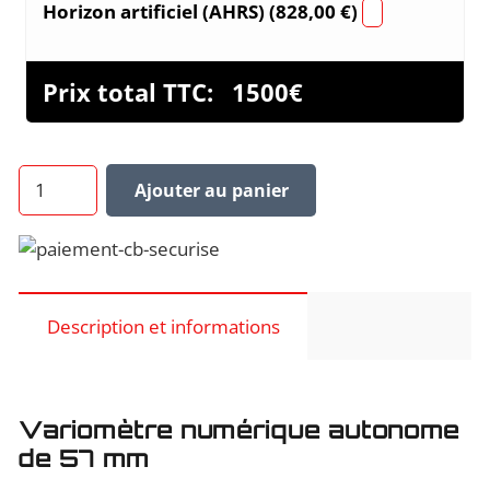
Horizon artificiel (AHRS) (
828,00
€
)
Prix total TTC:
1500
€
quantité
Ajouter au panier
de
Variomètre
LXNAV
S8
Description et informations
Variomètre numérique autonome
de 57 mm