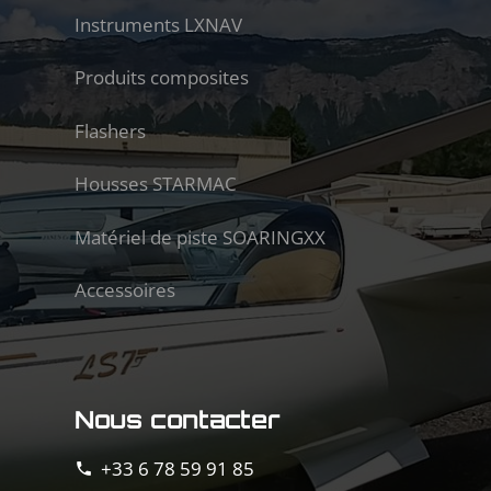
Instruments LXNAV
Produits composites
Flashers
Housses STARMAC
Matériel de piste SOARINGXX
Accessoires
Nous contacter
+33 6 78 59 91 85
phone