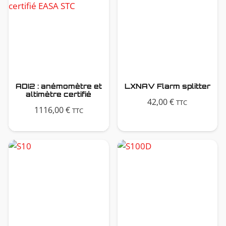
ADI2 : anémomètre et
LXNAV Flarm splitter
altimètre certifié
42,00
€
TTC
1116,00
€
TTC