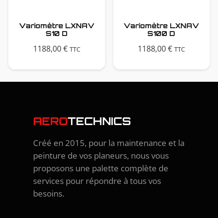
Variomètre LXNAV
Variomètre LXNAV
S10 D
S100 D
1188,00
€
1188,00
€
TTC
TTC
AERO
TECHNICS
Créé en 2015, pour la maintenance et la
peinture de vos planeurs, nous vous
proposons une palette complète de
services pour répondre à tous vos
besoins.