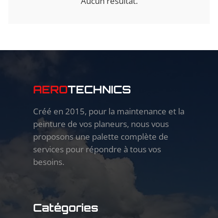
Aucun résultat.
AERO
TECHNICS
Créé en 2015, pour la maintenance et la
peinture de vos planeurs, nous vous
proposons une palette complète de
services pour répondre à tous vos
besoins.
Catégories