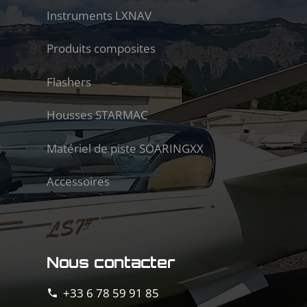
Instruments LXNAV
Produits composites
Flashers
Housses STARMAC
Matériel de piste SOARINGXX
Accessoires
Nous contacter
+33 6 78 59 91 85
phone