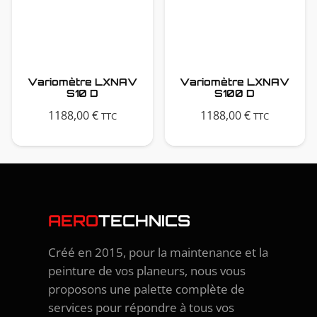
Variomètre LXNAV
Variomètre LXNAV
S10 D
S100 D
1188,00
€
1188,00
€
TTC
TTC
AERO
TECHNICS
Créé en 2015, pour la maintenance et la
peinture de vos planeurs, nous vous
proposons une palette complète de
services pour répondre à tous vos