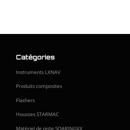
Catégories
Instruments LXNAV
Produits composites
Flashers
Housses STARMAC
Matériel de piste SOARINGXX