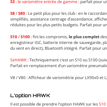
S3
: le variomètre entrée de gamme :
parfait pour un
S8
/
S80
: Le petit plus pour les club : en le raccord
simplifiés, assistance centrage d’ascendance, affic
réduites pour les plus petits budgets. Parfait pour u
S10
/
S100
: fini les compromis,
le plus complet
des 
enregistreur IGC, batterie interne de sauvegarde, pl
du vent en direct), Bluetooth intégré. Parfait pour un
SxHAWK
: Techniquement c’est un S10 ou S100 (suiva
Parfait en remplacement d’un variomètre pneumatiqu
V8 / V80 : Afficheur de variométrie pour LX90x0 et 
L’option HAWK
Il est possible de prendre l’option HAWK sur les
S10