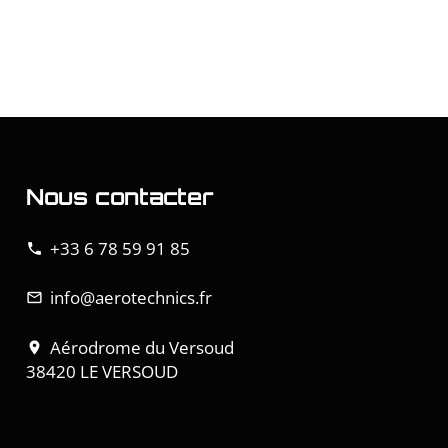
Nous contacter
+33 6 78 59 91 85
phone
info@aerotechnics.fr
mail_outline
Aérodrome du Versoud
location_on
38420 LE VERSOUD