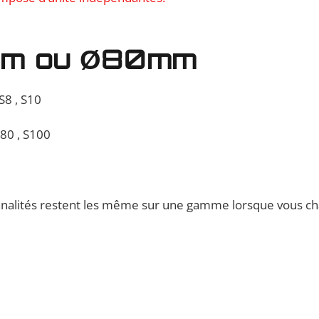
7mm ou Ø80mm
S8 , S10
S80 , S100
tionnalités restent les même sur une gamme lorsque vous ch