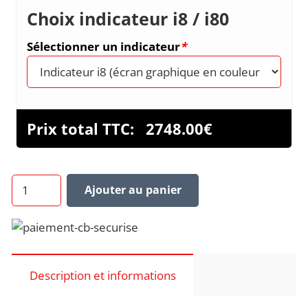
Choix indicateur i8 / i80
Sélectionner un indicateur
*
Prix total TTC:
2748.00
€
quantité
Ajouter au panier
de
LXNAV
LX9000
D
REPETITEUR
Description et informations