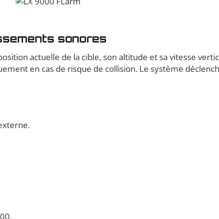
issements sonores
sition actuelle de la cible, son altitude et sa vitesse verti
quement en cas de risque de collision. Le système déclen
externe.
000.