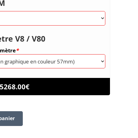
RM
tre V8 / V80
omètre
*
5268.00
€
panier