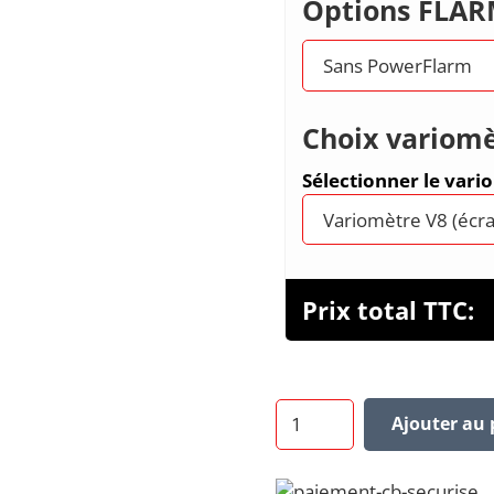
Options FLA
Choix variomè
Sélectionner le vari
Prix total TTC:
quantité
Ajouter au 
de
LXNAV
LX9000