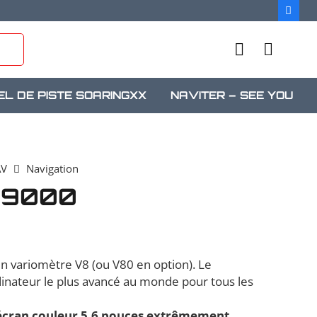
EL DE PISTE SOARINGXX
NAVITER – SEE YOU
AV
Navigation
X9000
n variomètre V8 (ou V80 en option). Le
dinateur le plus avancé au monde pour tous les
écran couleur 5.6 pouces extrêmement