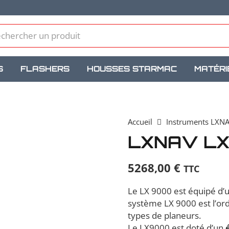
S
FLASHERS
HOUSSES STARMAC
MATÉRI
Accueil
Instruments LXN
LXNAV L
5268,00
€
TTC
Le LX 9000 est équipé d’u
système LX 9000 est l’or
types de planeurs.
Le LX9000 est doté d’un