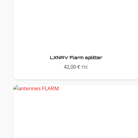
LXNAV Flarm splitter
42,00
€
TTC