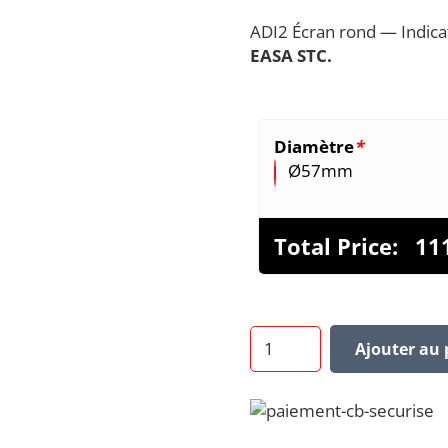
ADI2 Écran rond — Indic
EASA STC.
Diamètre
*
Ø57mm
Total Price:
11
quantité
Ajouter au 
de
ADI2
:
anémomètre