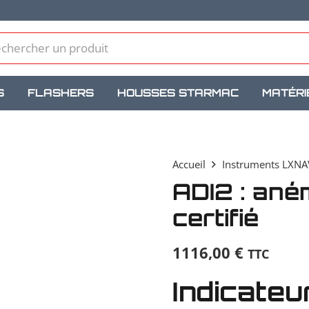
S
FLASHERS
HOUSSES STARMAC
MATÉRI
Accueil
Instruments LXNA
ADI2 : ané
certifié
1116,00
€
TTC
Indicateu