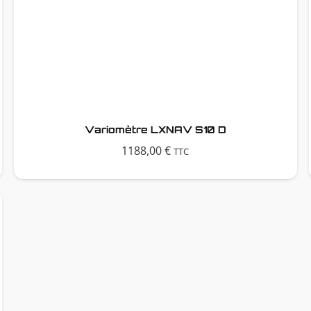
Variomètre LXNAV S10 D
1188,00
€
TTC