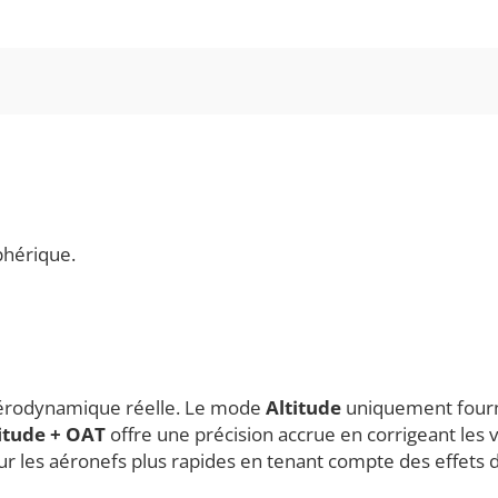
et
altimètre
certifié
phérique.
 aérodynamique réelle. Le mode
Altitude
uniquement fourni
itude + OAT
offre une précision accrue en corrigeant les v
r les aéronefs plus rapides en tenant compte des effets de