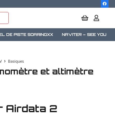
EL DE PISTE SOARINGXX
NAVITER – SEE YOU
V
Basiques
momètre et altimètre
r Airdata 2