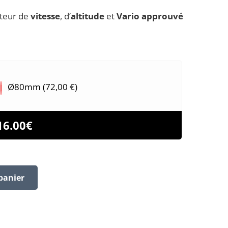
ateur de
vitesse
, d’
altitude
et
Vario approuvé
Ø80mm (
72,00
€
)
16.00
€
panier