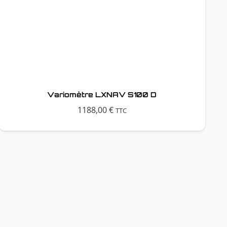
Variomètre LXNAV S100 D
1188,00
€
TTC