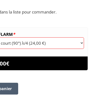
dans la liste pour commander.
 FLARM
*
.00
€
panier