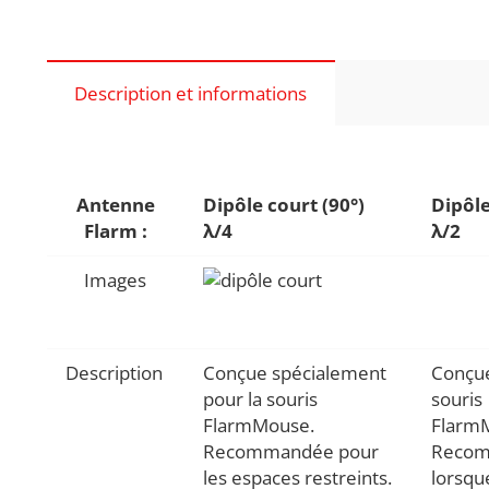
Description et informations
Antenne
Dipôle court (90°)
Dipôle
Flarm :
λ/4
λ/2
Images
Description
Conçue spécialement
Conçue
pour la souris
souris
FlarmMouse.
Flarm
Recommandée pour
Reco
les espaces restreints.
lorsqu