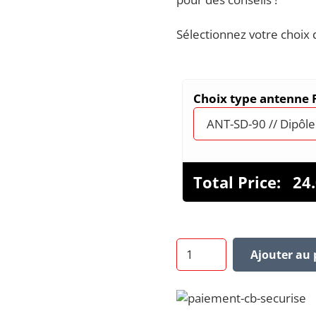
Sélectionnez votre choix 
Choix type antenne
Total Price:
24
quantité
Ajouter au 
de
Antenne
Flarm