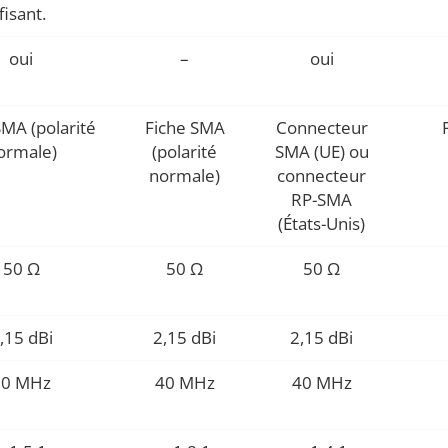
fisant.
oui
–
oui
SMA (polarité
Fiche SMA
Connecteur
ormale)
(polarité
SMA (UE) ou
normale)
connecteur
RP-SMA
(États-Unis)
50 Ω
50 Ω
50 Ω
,15 dBi
2,15 dBi
2,15 dBi
30 MHz
40 MHz
40 MHz