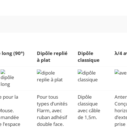
 long (90°)
Dipôle replié
Dipôle
λ/4 a
à plat
classique
 pour la
Pour tous
Dipôle
Anten
types d’unités
classique
Conçu
Mouse.
Flarm, avec
avec câble
horiz
mmandée
ruban adhésif
de 1,5m.
d’ext
e l’espace
double face.
prise