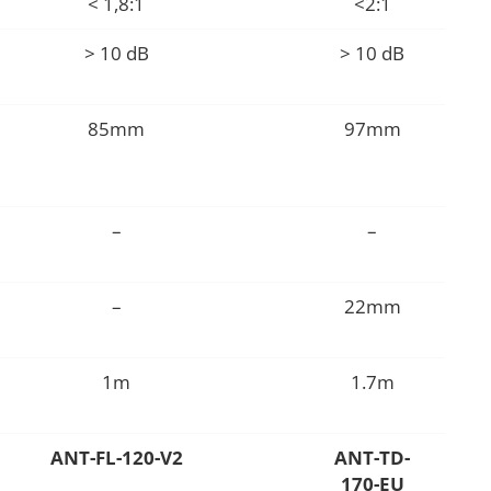
< 1,8:1
<2:1
> 10 dB
> 10 dB
85mm
97mm
–
–
–
22mm
1m
1.7m
ANT-FL-120-V2
ANT-TD-
170-EU