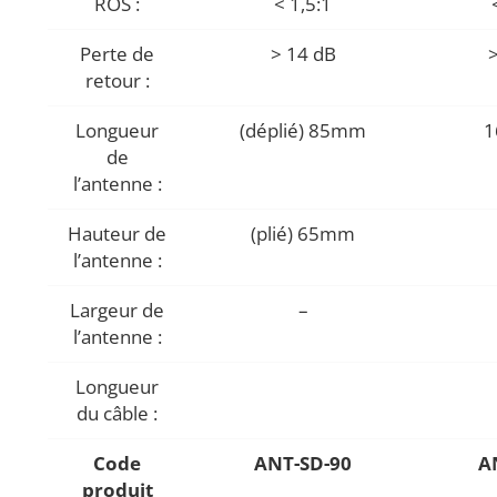
ROS :
< 1,5:1
Perte de
> 14 dB
>
retour :
Longueur
(déplié) 85mm
1
de
l’antenne :
Hauteur de
(plié) 65mm
l’antenne :
Largeur de
–
l’antenne :
Longueur
du câble :
Code
ANT-SD-90
A
produit