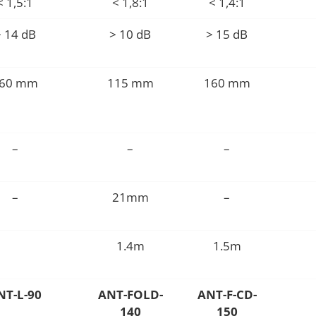
< 1,5:1
< 1,8:1
< 1,4:1
 14 dB
> 10 dB
> 15 dB
60 mm
115 mm
160 mm
–
–
–
–
21mm
–
1.4m
1.5m
NT-L-90
ANT-FOLD-
ANT-F-CD-
140
150