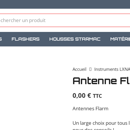
S
FLASHERS
HOUSSES STARMAC
MATÉRI
Accueil
Instruments LXN
Antenne F
0,00
€
TTC
Antennes Flarm
Un large choix pour tous 
pour des conseils !