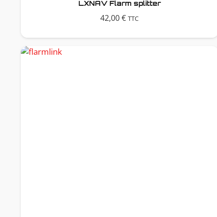
LXNAV Flarm splitter
42,00
€
TTC