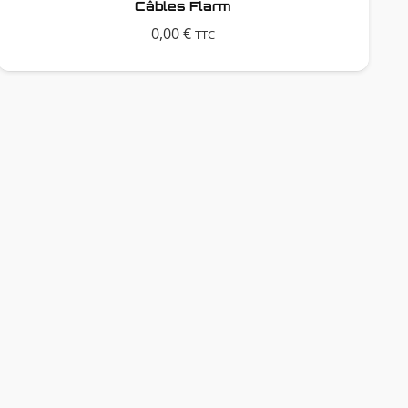
Câbles Flarm
0,00
€
TTC