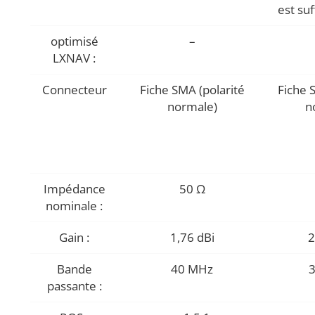
est suf
optimisé
–
LXNAV :
Connecteur
Fiche SMA (polarité
Fiche 
normale)
n
Impédance
50 Ω
nominale :
Gain :
1,76 dBi
2
Bande
40 MHz
passante :