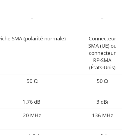
–
–
Fiche SMA (polarité normale)
Connecteur
SMA (UE) ou
connecteur
RP-SMA
(États-Unis)
50 Ω
50 Ω
1,76 dBi
3 dBi
20 MHz
136 MHz