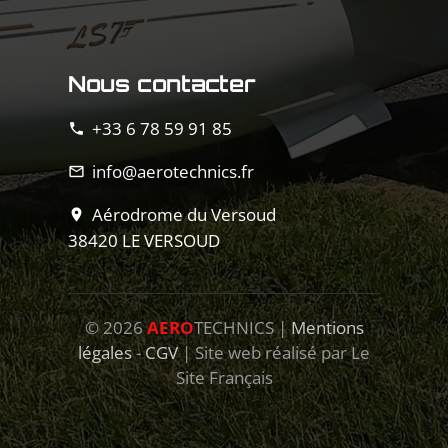
Nous contacter
+33 6 78 59 91 85
phone
info@aerotechnics.fr
mail_outline
Aérodrome du Versoud
location_on
38420 LE VERSOUD
©
2026
AERO
TECHNICS |
Mentions
légales
-
CGV
| Site web réalisé par Le
Site Français