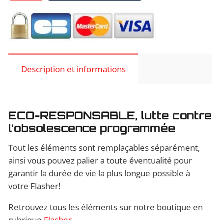
Pièce
de
rechange
:
générateur
Description et informations
HERA
ECO-RESPONSABLE, lutte contre
l’obsolescence programmée
Tout les éléments sont remplaçables séparément,
ainsi vous pouvez palier a toute éventualité pour
garantir la durée de vie la plus longue possible à
votre Flasher!
Retrouvez tous les éléments sur notre boutique en
rubrique
Flasher