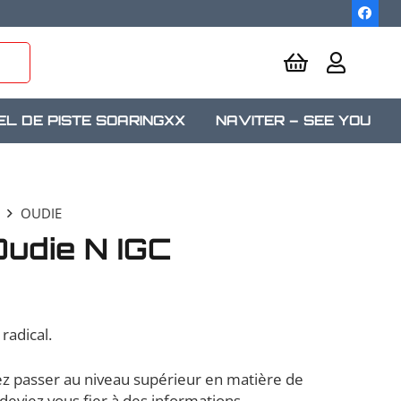
EL DE PISTE SOARINGXX
NAVITER – SEE YOU
OUDIE
udie N IGC
radical.
z passer au niveau supérieur en matière de
 deviez vous fier à des informations