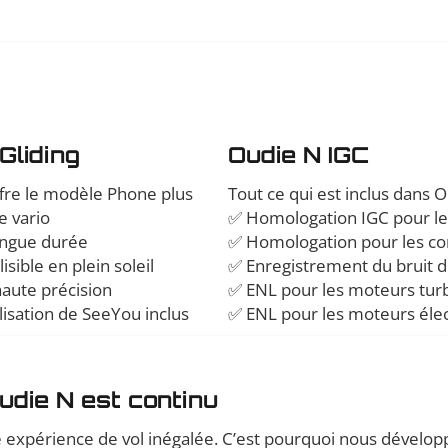
Gliding
Oudie N IGC
ffre le modèle Phone plus
Tout ce qui est inclus dans O
 vario
✅ Homologation IGC pour l
ongue durée
✅ Homologation pour les co
isible en plein soleil
✅ Enregistrement du bruit 
aute précision
✅ ENL pour les moteurs tur
lisation de SeeYou inclus
✅ ENL pour les moteurs éle
udie N est continu
 expérience de vol inégalée. C’est pourquoi nous développo