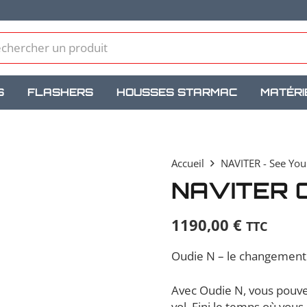
S
FLASHERS
HOUSSES STARMAC
MATÉRI
Accueil
NAVITER - See You
NAVITER O
1190,00
€
TTC
Oudie N – le changement 
Avec Oudie N, vous pouve
vol. Fini le temps où vous