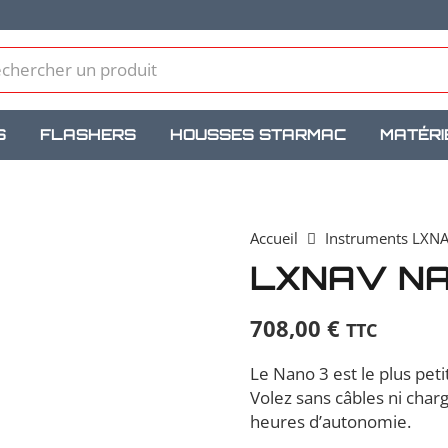
S
FLASHERS
HOUSSES STARMAC
MATÉRI
Accueil
Instruments LXN
LXNAV N
708,00
€
TTC
Le Nano 3 est le plus pet
Volez sans câbles ni char
heures d’autonomie.