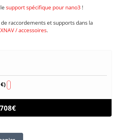
 le
support spécifique pour nano3
!
s de raccordements et supports dans la
NAV / accessoires
.
0
€
)
708
€
panier