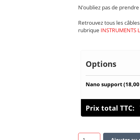
N’oubliez pas de prendre
Retrouvez tous les câble
rubrique
INSTRUMENTS LX
Options
Nano support (
18,0
Prix total TTC:
quantité
Ajouter au 