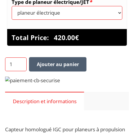
Type de planeur électrique/JET
*
Total Price:
420.00
€
quantité
Ajouter au panier
de
LXNAV
MOP2
UNI
Description et informations
Capteur homologué IGC pour planeurs à propulsion