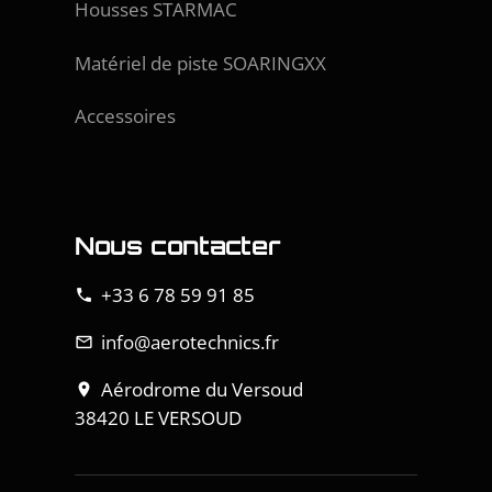
Housses STARMAC
Matériel de piste SOARINGXX
Accessoires
Nous contacter
+33 6 78 59 91 85
phone
info@aerotechnics.fr
mail_outline
Aérodrome du Versoud
location_on
38420 LE VERSOUD