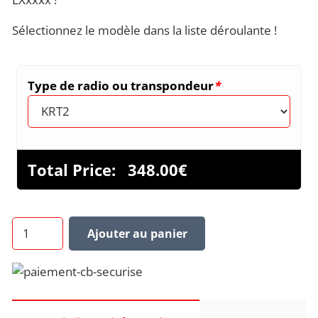
Sélectionnez le modèle dans la liste déroulante !
Type de radio ou transpondeur
*
Total Price:
348.00
€
quantité
Ajouter au panier
de
LXNAV
BRIDGE
radio
transpondeur