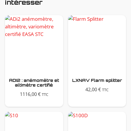
intéresser
ADI2 : anémomètre et
LXNAV Flarm splitter
altimètre certifié
42,00
€
TTC
1116,00
€
TTC