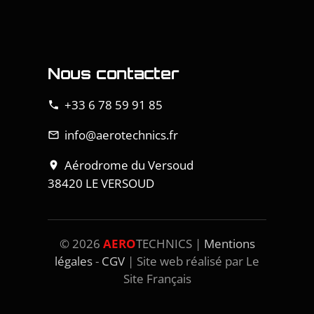
Nous contacter
+33 6 78 59 91 85
phone
info@aerotechnics.fr
mail_outline
Aérodrome du Versoud
location_on
38420 LE VERSOUD
©
2026
AERO
TECHNICS |
Mentions
légales
-
CGV
| Site web réalisé par Le
Site Français