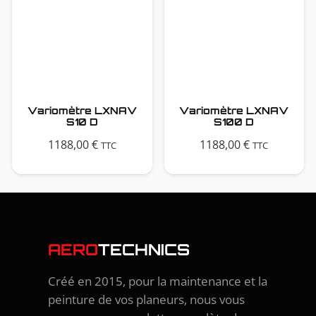
Variomètre LXNAV
Variomètre LXNAV
S10 D
S100 D
1188,00
€
1188,00
€
TTC
TTC
AERO
TECHNICS
Créé en 2015, pour la maintenance et la
peinture de vos planeurs, nous vous