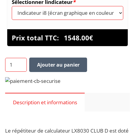
Sélectionner lindicateur
*
Prix total TTC:
1548.00
€
quantité
Ajouter au panier
de
LX8030
D
CLUB
REPETITEUR
Description et informations
Le répétiteur de calculateur LX8030 CLUB D est doté