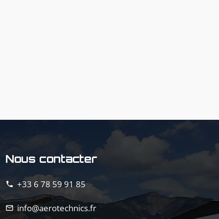
Nous contacter
+33 6 78 59 91 85
phone
info@aerotechnics.fr
mail_outline