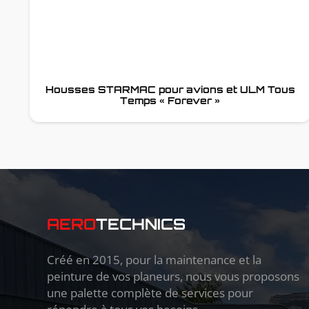
Housses STARMAC pour avions et ULM Tous
Temps « Forever »
AERO
TECHNICS
Créé en 2015, pour la maintenance et la
peinture de vos planeurs, nous vous proposons
une palette complète de services pour